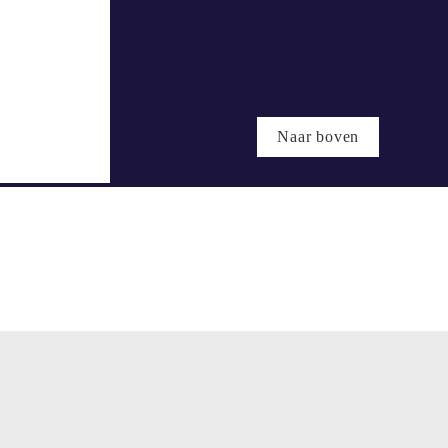
at
alen
Naar boven